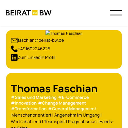
faschian@beirat-bw.de
+491602246225
Zum LinkedIn Profil
Thomas Faschian
#
Sales und Marketing
#
E-Commerce
#
Innovation
#
Change Management
#
Transformation
#
General Management
Menschenorientiert I Angenehm im Umgang I
Wertschätzend I Teamspirit I Pragmatismus I Hands-