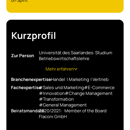
on Spirit
Kurzprofil
Universität des Saarlandes: Studium
Zur Person
Betriebswirtschaftslehre
Mehr erfahren
Branchenexpertise
Handel
|
Marketing
|
Vertrieb
Jahrgang 1970
Fachexpertise
#
Sales und Marketing
#
E-Commerce
#
Innovation
#
Change Management
09/2020-heute CEO Geschäftsführer
#
Transformation
MDM Versandhandel Deutschland
#
General Management
Richard Borek Unternehmensgruppe,
Beiratsmandate
2020/2021: Member of the Board
Braunschweig
Flaconi GmbH
11/2016-08/2020 CCO Geschäftsführer
Flaconi GmbH, Berlin