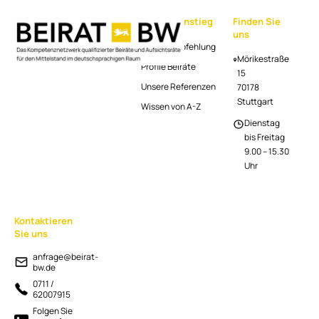
Geschäftsbereich Apotheken
Berufseinstieg als Management-
Schnelleinstieg
Finden Sie
uns
Trainee
Beiratsempfehlung
Mörikestraße
Profile Beiräte
15
Unsere Referenzen
70178
Stuttgart
Wissen von A-Z
Dienstag
bis Freitag
9.00 – 15.30
Uhr
Kontaktieren
Sie uns
anfrage@beirat-
bw.de
0711 /
62007915
Folgen Sie