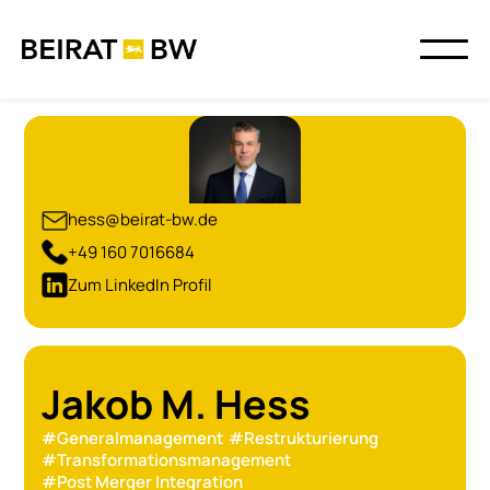
hess@beirat-bw.de
+49 160 7016684
Zum LinkedIn Profil
Jakob M. Hess
#
Generalmanagement
#
Restrukturierung
#
Transformationsmanagement
#
Post Merger Integration