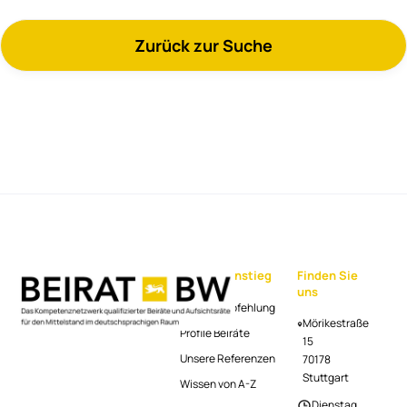
Zurück zur Suche
Schnelleinstieg
Finden Sie
uns
Beiratsempfehlung
Mörikestraße
Profile Beiräte
15
Unsere Referenzen
70178
Stuttgart
Wissen von A-Z
Dienstag