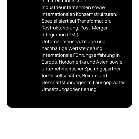
in mittelständischen
2021 - Boehm Group GmbH, Zella-
Industrieunternehmen sowie
Mehlis, Geschäftsführer ad Interim
internationalen Konzernstrukturen.
Spezialisiert auf Transformation,
2019 - 2020 - Teigwaren Riesa GmbH,
Restrukturierung, Post-Merger-
Riesa, Geschäftsführer ad Interim
Integration (PMI),
2016 - 2018 - EFAFLEX Tor- und
Unternehmensnachfolge und
Sicherheitssysteme GmbH & Co. KG,
nachhaltige Wertsteigerung.
Geschäftsführer
Internationale Führungserfahrung in
2012 - 2015 - Inmess GmbH, Bremen,
Europa, Nordamerika und Asien sowie
Geschäftsführer
unternehmerischer Sparringspartner
2005 - 2012 - FLSmidth Wuppertal
für Gesellschafter, Beiräte und
GmbH, Pfaff Maschinenbau GmbH,
Geschäftsführungen mit ausgeprägter
Harzgerode, FLSmidth spol. sr.o., Brünn
Umsetzungsorientierung.
/ CZ, Geschäftsführer