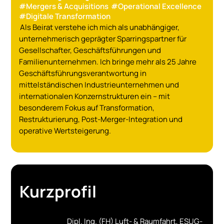
#
Mergers & Acquisitions
#
Operational Excellence
#
Digitale Transformation
Als Beirat verstehe ich mich als unabhängiger,
unternehmerisch geprägter Sparringspartner für
Gesellschafter, Geschäftsführungen und
Familienunternehmen. Ich bringe mehr als 25 Jahre
Geschäftsführungsverantwortung in
mittelständischen Industrieunternehmen und
internationalen Konzernstrukturen ein – mit
besonderem Fokus auf Transformation,
Restrukturierung, Post-Merger-Integration und
operative Wertsteigerung.
Kurzprofil
Dipl. Ing. (FH) Luft- & Raumfahrt, ESUG-