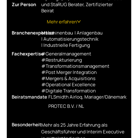
Zur Person
und StaRUG Berater, Zertifizierter
Beirat
Mehr erfahren
Branchenexpertise
Maschinenbau
|
Anlagenbau
1959
|
Automatisierungstechnik
|
Industrielle Fertigung
2026 - CTO (Chief
Fachexpertise
#
Generalmanagement
Transformationmanager) Mandat in
#
Restrukturierung
einem international tätigem
#
Transformationsmanagement
Technologiekonzern, MDAX- Konzern
#
Post Merger Integration
2025- 2026 - Rego Herlitzius GmbH,
#
Mergers & Acquisitions
Bäckereimaschinen. Reorganisation
#
Operational Excellence
#
Digitale Transformation
2025 - KOLBUS Group GmbH,
Beiratsmandate
FLSmidth Airloq, Mariager/Dänemark
Verpackungsmaschinen Head of Sales
PROTEC B.V. / NL
2023 - 2024 - DALEX Automation &
Welding GmbH, Geschäftsführer ad
Interim
Besonderheit
Mehr als 25 Jahre Erfahrung als
2023 - 2024 - EuroPriSe Cert GmbH,
Geschäftsführer und Interim Executive
Bonn, Geschäftsführer ad Interim