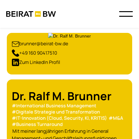
brunner@beirat-bw.de
+49 160 90417510
Zum LinkedIn Profil
Dr. Ralf M. Brunner
#
International Business Management
#
Digitale Strategie und Transformation
#
IT-Innovation (Cloud, Security, KI, KRITIS)
#
M&A
#
Business Turnaround
Mit meiner langjährigen Erfahrung in General
Management- und Geschäftsleitungsfunktionen