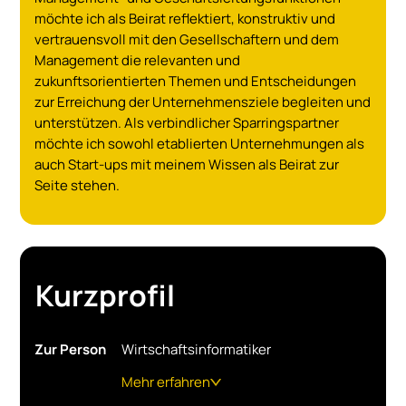
möchte ich als Beirat reflektiert, konstruktiv und
vertrauensvoll mit den Gesellschaftern und dem
Management die relevanten und
zukunftsorientierten Themen und Entscheidungen
zur Erreichung der Unternehmensziele begleiten und
unterstützen. Als verbindlicher Sparringspartner
möchte ich sowohl etablierten Unternehmungen als
auch Start-ups mit meinem Wissen als Beirat zur
Seite stehen.
Kurzprofil
Zur Person
Wirtschaftsinformatiker
Mehr erfahren