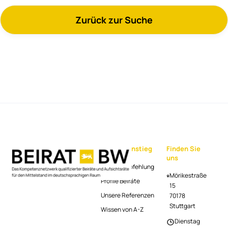
Zurück zur Suche
Schnelleinstieg
Finden Sie
uns
Beiratsempfehlung
Mörikestraße
Profile Beiräte
15
Unsere Referenzen
70178
Stuttgart
Wissen von A-Z
Dienstag