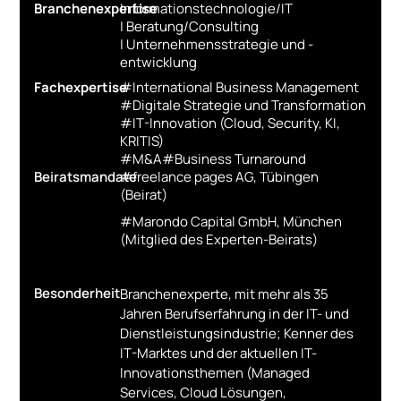
Branchenexpertise
Informationstechnologie/IT
Jahrgang 1964
|
Beratung/Consulting
|
Unternehmensstrategie und -
2024 - heute Unternehmer, Beirat,
entwicklung
Investor
Fachexpertise
#
International Business Management
2024 - heute CEO, Dr. Brunner
#
Digitale Strategie und Transformation
Unternehmensberatung
#
IT-Innovation (Cloud, Security, KI,
KRITIS)
2023 - heute Beirat / Sektorexperte IT &
#
M&A
#
Business Turnaround
Software für Venture Capital
Beiratsmandate
#freelance pages AG, Tübingen
Fondinvestments, Marondo Capital GmbH,
(Beirat)
München
#Marondo Capital GmbH, München
2019 - 2023 SVP, Division Head
(Mitglied des Experten-Beirats)
Infrastructure& Data Management
Services, Atos Deutschland, München
2019 - 2020 SVP, Head of Manufacturing
Besonderheit
Branchenexperte, mit mehr als 35
Industry Zentraleuropa, Atos Deutschland,
Jahren Berufserfahrung in der IT- und
München
Dienstleistungsindustrie; Kenner des
2017 - 2018 VP, Account General Manager
IT-Marktes und der aktuellen IT-
Strategische Kunden, DXC Deutschland,
Innovationsthemen (Managed
München
Services, Cloud Lösungen,