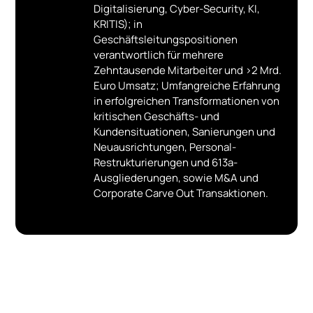
Digitalisierung, Cyber-Security, KI,
2016 - 2017 VP, Infrastructure Outsourcing
Europa, Mittlerer Osten & Afrika, Hewlett-
KRITIS); in
Packard Enterprise (HPE) Deutschland,
Geschäftsleitungspositionen
Böblingen
verantwortlich für mehrere
Zehntausende Mitarbeiter und >2 Mrd.
1988 - 2015 Diverse Führungsrollen in
Euro Umsatz; Umfangreiche Erfahrung
leitenden Kunden- und Management-
Funktionen bei Hewlett-Packard (HP)
in erfolgreichen Transformationen von
Deutschland, u.a. mit mehrjährigen
kritischen Geschäfts- und
Auslandsaufenthalten in USA und
Kundensituationen, Sanierungen und
Schweden
Neuausrichtungen, Personal-
Restrukturierungen und 613a-
Ausgliederungen, sowie M&A und
Corporate Carve Out Transaktionen.